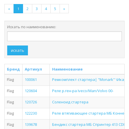
«
1
2
3
4
5
»
Искать по наименованию:
искать
Бренд
Артикул
Наименование
Flag
100061
Ремкомплект стартера| "Monark" \Икару
Flag
120604
Реле р.ген-ра Iveco/Man/Volvo 00-
Flag
120726
Соленоид стартера
Flag
122230
Реле втягивающее стартера МБ Коннекто 0
Flag
139678
Бендикс стартера МБ Спринтер 413 CDI 001