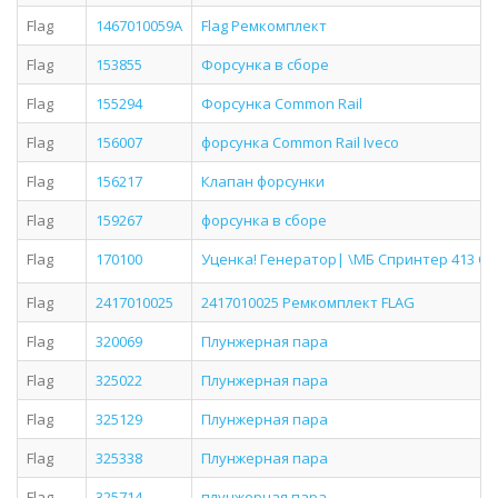
Flag
1467010059A
Flag Ремкомплект
Flag
153855
Форсунка в сборе
Flag
155294
Форсунка Common Rail
Flag
156007
форсунка Common Rail Iveco
Flag
156217
Клапан форсунки
Flag
159267
форсунка в сборе
Flag
170100
Уценка! Генератор| \МБ Спринтер 413 CD
Flag
2417010025
2417010025 Ремкомплект FLAG
Flag
320069
Плунжерная пара
Flag
325022
Плунжерная пара
Flag
325129
Плунжерная пара
Flag
325338
Плунжерная пара
Flag
325714
плунжерная пара