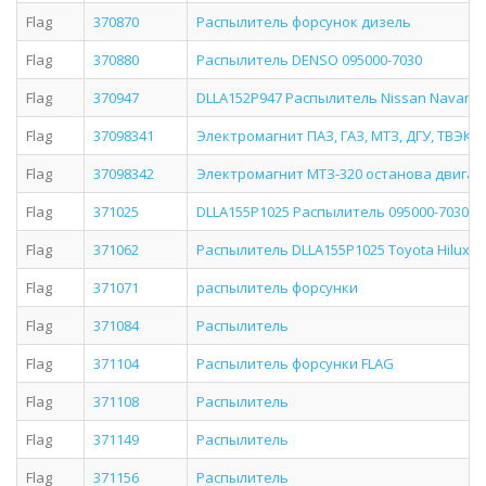
Flag
370870
Распылитель форсунок дизель
Flag
370880
Распылитель DENSO 095000-7030
Flag
370947
DLLA152P947 Распылитель Nissan Navara (
Flag
37098341
Электромагнит ПАЗ, ГАЗ, МТЗ, ДГУ, ТВЭКС д
Flag
37098342
Электромагнит МТЗ-320 останова двигател
Flag
371025
DLLA155P1025 Распылитель 095000-7030 Toyo
Flag
371062
Распылитель DLLA155P1025 Toyota Hilux/La
Flag
371071
распылитель форсунки
Flag
371084
Распылитель
Flag
371104
Распылитель форсунки FLAG
Flag
371108
Распылитель
Flag
371149
Распылитель
Flag
371156
Распылитель