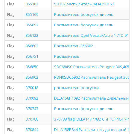
Flag
355163
SD302 распылитель 0434250163
Flag
355169
Распылитель форсунок дизель
Flag
355897
Распылитель форсунок дизель
Flag
356122
Распылитель Opel Vectra/Astra 1.7TD 91-9
Flag
356602
Распылитель 356602
Flag
356751
Распылитель
Flag
356850
SDC6849C Распылитель Peugeot 309,405 1.
Flag
356902
RDN0SDC6902 Распылитель Peugeot 306 1.9D 
Flag
370018
распылитель форсунки
Flag
370092
DLLA158P1092 Распылитель дизельный б
Flag
370747
Распылитель форсунок дизель
Flag
370788
370788 flag (DLLA147P788) СЂР°СЃРїС‹Р»Рё
Flag
370844
DLLA158P844 Распылитель дизельный бо