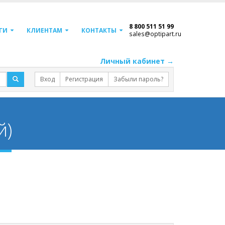
8 800 511 51 99
ГИ
КЛИЕНТАМ
КОНТАКТЫ
sales@optipart.ru
Личный кабинет →
Вход
Регистрация
Забыли пароль?
й)