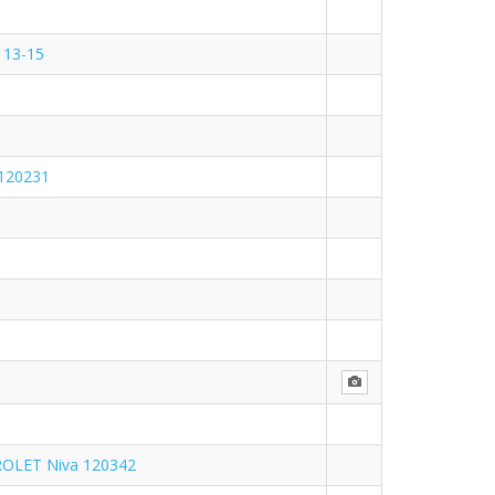
113-15
120231
ROLET Niva 120342