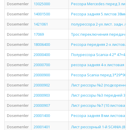
Dosemenler
13025000
Рессора Mercedes перед 3 лист
Dosemenler
14001500
Рессора задняя 5 листов 38мм 
Dosemenler
1421061
полурессора 2-ух лист. задн. лев
Dosemenler
17069
Трос переключения передач Vo
Dosemenler
18006400
Рессора передняя 2-х листовая 
Dosemenler
20000400
Полурессора Scania-4 2* 47+44 *
Dosemenler
20000700
рессора задняя 4-х листовая
Dosemenler
20000900
Рессора Scania перед 3*29*90_
Dosemenler
20000902
Лист рессоры №2 (подкоренной/
Dosemenler
20000903
Лист рессоры №3 передней 3-х 
Dosemenler
20000907
Лист рессоры №7 (10 листовая) 
Dosemenler
20001400
Рессора задняя 8-ми листовая 
Dosemenler
20001401
Лист рессорный 1-й SCANIA (8-м