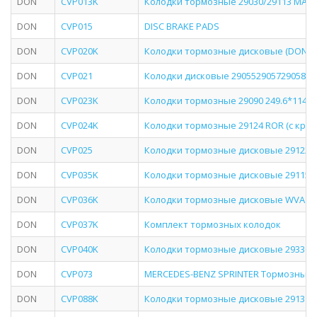
DON
CVP013K
Колодки тормозные 29030/29113 MAN F
DON
CVP015
DISC BRAKE PADS
DON
CVP020K
Колодки тормозные дисковые (DON)
DON
CVP021
Колодки дисковые 290552905729058 O
DON
CVP023K
Колодки тормозные 29090 249.6*114.2
DON
CVP024K
Колодки тормозные 29124 ROR (с кре
DON
CVP025
Колодки тормозные дисковые 29122 1
DON
CVP035K
Колодки тормозные дисковые 29115, 2
DON
CVP036K
Колодки тормозные дисковые WVA 290
DON
CVP037K
Комплект тормозных колодок
DON
CVP040K
Колодки тормозные дисковые 29336 Ligh
DON
CVP073
MERCEDES-BENZ SPRINTER Тормозные 
DON
CVP088K
Колодки тормозные дисковые 29131 24