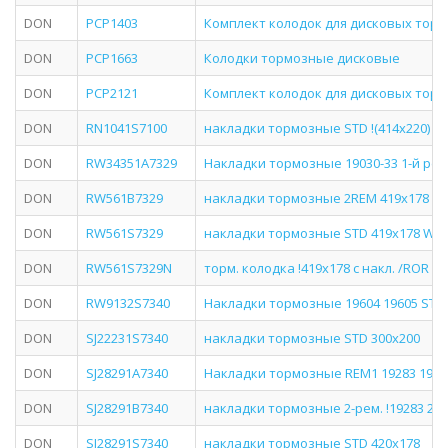
DON
PCP1403
Комплект колодок для дисковых торм
DON
PCP1663
Колодки тормозные дисковые
DON
PCP2121
Комплект колодок для дисковых торм
DON
RN1041S7100
накладки тормозные STD !(414x220) (930
DON
RW34351A7329
Накладки тормозные 19030-33 1-й ремо
DON
RW561B7329
накладки тормозные 2REM 419х178 п
DON
RW561S7329
накладки тормозные STD 419х178 WVA
DON
RW561S7329N
торм. колодка !419x178 с накл. /ROR
DON
RW9132S7340
Накладки тормозные 19604 19605 STD
DON
SJ22231S7340
накладки тормозные STD 300х200
DON
SJ28291A7340
Накладки тормозные REM1 19283 1928
DON
SJ28291B7340
накладки тормозные 2-рем. !19283 21.2-
DON
SJ28291S7340
накладки тормозные STD 420х178