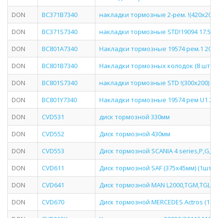
DON
BC371B7340
накладки тормозные 2-рем. !(420x200) 
DON
BC371S7340
накладки тормозные STD!19094 17.5-10
DON
BC801A7340
Накладки тормозные 19574 рем.1 200x1
DON
BC801B7340
Накладки тормозных колодок (8 шт.) 1
DON
BC801S7340
накладки тормозные STD !(300x200) (93
DON
BC801Y7340
Накладки тормозные 19574 рем U1 200
DON
CVD531
диск тормозной 330мм
DON
CVD552
Диск тормозной 430мм
DON
CVD553
Диск тормозной SCANIA 4 series,P,G,R,
DON
CVD611
Диск тормозной SAF (375x45мм) (1шт.)
DON
CVD641
Диск тормозной MAN L2000,TGM,TGL пер
DON
CVD670
Диск тормозной MERCEDES Actros (11-) 