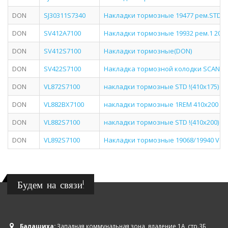
DON
SJ30311S7340
Накладки тормозные 19477 рем.STD 20
DON
SV412A7100
Накладки тормозные 19932 рем.1 203x2
DON
SV412S7100
Накладки тормозные(DON)
DON
SV422S7100
Накладка тормозной колодки SCANIA (41
DON
VL872S7100
накладки тормозные STD !(410x175) (936
DON
VL882BX7100
накладки тормозные 1REM 410х200 (936
DON
VL882S7100
накладки тормозные STD !(410x200) (93
DON
VL892S7100
Накладки тормозные 19068/19940 Volv
Будем на связи!
Балашиха:
Западная коммунальная зона, владение 1А, стр.3Б