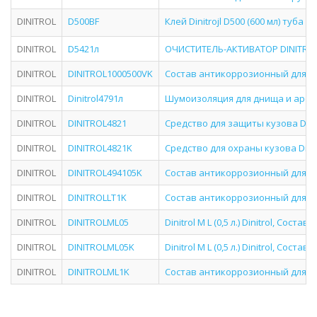
DINITROL
D500BF
Клей Dinitrojl D500 (600 мл) туба
DINITROL
D5421л
ОЧИСТИТЕЛЬ-АКТИВАТОР DINITROL 
DINITROL
DINITROL1000500VK
Состав антикоррозионный для ск
DINITROL
Dinitrol4791л
Шумоизоляция для днища и арок
DINITROL
DINITROL4821
Средство для защиты кузова Dinit
DINITROL
DINITROL4821K
Средство для охраны кузова Dinit
DINITROL
DINITROL494105K
Состав антикоррозионный для днищ
DINITROL
DINITROLLT1K
Состав антикоррозионный для скр
DINITROL
DINITROLML05
Dinitrol M L (0,5 л.) Dinitrol, Со
DINITROL
DINITROLML05K
Dinitrol M L (0,5 л.) Dinitrol, Со
DINITROL
DINITROLML1K
Состав антикоррозионный для ск