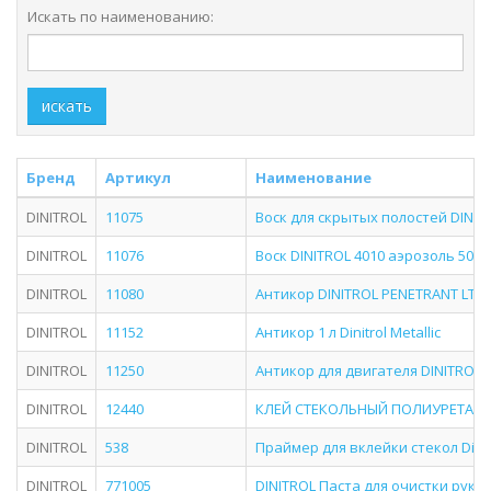
Искать по наименованию:
искать
Бренд
Артикул
Наименование
DINITROL
11075
Воск для скрытых полостей DINITR
DINITROL
11076
Воск DINITROL 4010 аэрозоль 500м
DINITROL
11080
Антикор DINITROL PENETRANT LT к
DINITROL
11152
Антикор 1 л Dinitrol Metallic
DINITROL
11250
Антикор для двигателя DINITROL 401
DINITROL
12440
КЛЕЙ СТЕКОЛЬНЫЙ ПОЛИУРЕТАНОВ
DINITROL
538
Праймер для вклейки стекол Dinitr
DINITROL
771005
DINITROL Паста для очистки рук 0,