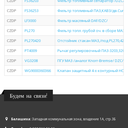
CZDP
FS36203
Фильтр топливный сепаратор /DZC/
CZDP
FS36253
Фильтр топливный ПАЗ,КАВЗ/дв.Cumm
CZDP
LF3000
Фильтр масляный DAF/DZC/
CZDP
PL270
Фильтр топл. грубой оч. в сборе МАЗ/
CZDP
PL270420
Отстойник стакан МАЗ,/под PL270,420
CZDP
PT4009
Рычаг регулировочный ПАЗ-3203,3204/
CZDP
VG3208
ПГУ МАЗ /аналог Knorr-Bremse/ DZC/
CZDP
WG9000360366
Клапан защитный 4-х контурный HOW
Будем на связи!
Балашиха:
Западная коммунальная зона, владение 1А, стр.3Б