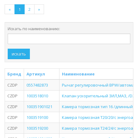
«
1
2
»
Искать по наименованию:
искать
Бренд
Артикул
Наименование
CZDP
0557482873
Рычаг регулировочный BPW/автомат./
CZDP
1003518010
Клапан ускорительный ЗИЛ,МАЗ, /DZC
CZDP
100351901021
Камера тормозная тип 16 /длинный ш
CZDP
1003519100
Камера тормозная Т20/20/с энергоакк
CZDP
1003519200
Камера тормозная Т24/24/с энергоакк