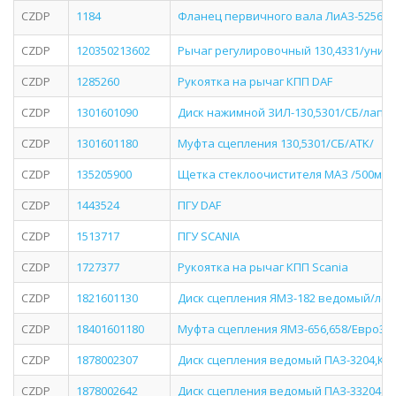
CZDP
1184
Фланец первичного вала ЛиАЗ-5256 КП
CZDP
120350213602
Рычаг регулировочный 130,4331/унив
CZDP
1285260
Рукоятка на рычаг КПП DAF
CZDP
1301601090
Диск нажимной ЗИЛ-130,5301/СБ/лапк
CZDP
1301601180
Муфта сцепления 130,5301/СБ/АTK/
CZDP
135205900
Щетка стеклоочистителя МАЗ /500мм/
CZDP
1443524
ПГУ DAF
CZDP
1513717
ПГУ SCANIA
CZDP
1727377
Рукоятка на рычаг КПП Scania
CZDP
1821601130
Диск сцепления ЯМЗ-182 ведомый/леп.
CZDP
18401601180
Муфта сцепления ЯМЗ-656,658/Евро3/
CZDP
1878002307
Диск сцепления ведомый ПАЗ-3204,КАВ
CZDP
1878002642
Диск сцепления ведомый ПАЗ-33204,-4