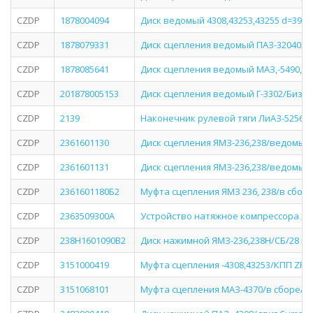
CZDP
1878004094
Диск ведомый 4308,43253,43255 d=395 с
CZDP
1878079331
Диск сцепления ведомый ПАЗ-320402-0
CZDP
1878085641
Диск сцепления ведомый МАЗ,-5490,УРА
CZDP
201878005153
Диск сцепления ведомый Г-3302/Бизне
CZDP
2139
Наконечник рулевой тяги ЛиАЗ-5256, 
CZDP
2361601130
Диск сцепления ЯМЗ-236,238/ведомый
CZDP
2361601131
Диск сцепления ЯМЗ-236,238/ведомый
CZDP
2361601180Б2
Муфта сцепления ЯМЗ 236, 238/в сбор
CZDP
2363509300A
Устройство натяжное компрессора Я
CZDP
238H1601090B2
Диск нажимной ЯМЗ-236,238Н/СБ/28 пру
CZDP
3151000419
Муфта сцепления -4308,43253/КПП ZF,14
CZDP
3151068101
Муфта сцепления МАЗ-4370/в сборе/D