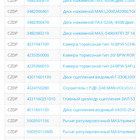
CZDP
3482000419
Диск нажимной ПАЗ,-4308/двиг.Cummin
CZDP
3482000461
Диск нажимной MAN L2000,M2000,TGL/
CZDP
3482000474
Диск нажимной ПАЗ-3204,-4308/двиг.C
CZDP
3482083219
Диск нажимной МАЗ,-5490/КПП-ZF 16S/M
CZDP
4231047100
Камера тормозная тип 16 BPW SCHMIT
CZDP
4235050000
Камера тормозная тип 20/ BPW ROR S
CZDP
4235060010
Камера тормозная тип 24 BPW SAF/ди
CZDP
43011601130
Диск сцепления ведомый Г-3308,3309,3
CZDP
4324150280
Осушитель c РДВ ,DAF,MAN,VOLVO/с о
CZDP
4331160251010
Главный цилиндр сцепления ЗИЛ-5301
CZDP
4511601130
Диск сцепления ведомый УАЗ/D-254 м
CZDP
5003501136
Рычаг регулировочный МАЗ/прямой/у
CZDP
500350113605
Рычаг регулировочный МАЗ/прямой/у