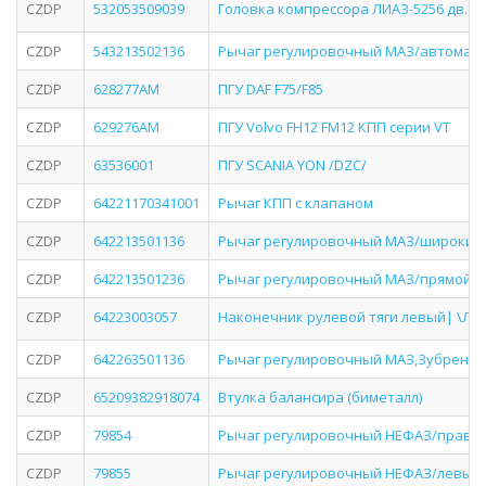
CZDP
532053509039
Головка компрессора ЛИАЗ-5256 дв.
CZDP
543213502136
Рычаг регулировочный МАЗ/автомат/
CZDP
628277AM
ПГУ DAF F75/F85
CZDP
629276AM
ПГУ Volvo FH12 FM12 КПП серии VT
CZDP
63536001
ПГУ SCANIA YON /DZC/
CZDP
64221170341001
Рычаг КПП c клапаном
CZDP
642213501136
Рычаг регулировочный МАЗ/широкий
CZDP
642213501236
Рычаг регулировочный МАЗ/прямой/
CZDP
64223003057
Наконечник рулевой тяги левый| \ЛиА
CZDP
642263501136
Рычаг регулировочный МАЗ,Зубренок
CZDP
65209382918074
Втулка балансира (биметалл)
CZDP
79854
Рычаг регулировочный НЕФАЗ/правы
CZDP
79855
Рычаг регулировочный НЕФАЗ/левый