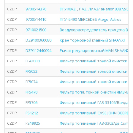
CZDP
9700514370
ПГУ МАЗ, , ПАЗ, ЛИАЗ/ аналог 83872/DZ
CZDP
9700514410
ПГУ -5490 MERCEDES Atego, Actros
CZDP
9710021500
Воздухораспределитель прицепа BPW,
CZDP
DZ9100360080
Кран тормозной главный SHAANXI
CZDP
DZ9112440094
Рычаг регулировочный MAN SHAANXI F
CZDP
FF42000
Фильтр топливный тонкой очистки ПА
CZDP
FF5052
Фильтр топливный тонкой очистки ПА
CZDP
FF5074
Фильтр топливный тонкой очистки ПА
CZDP
FF5470
Фильтр топл. тонкой очистки ЯМЗ-656
CZDP
FF5706
Фильтр топливный ГАЗ-33106/Валдай/
CZDP
FS1212
Фильтр топливный CASE JOHN DEERE N
CZDP
FS19925
Фильтр топливный ГАЗ-3302/дв.Cummi