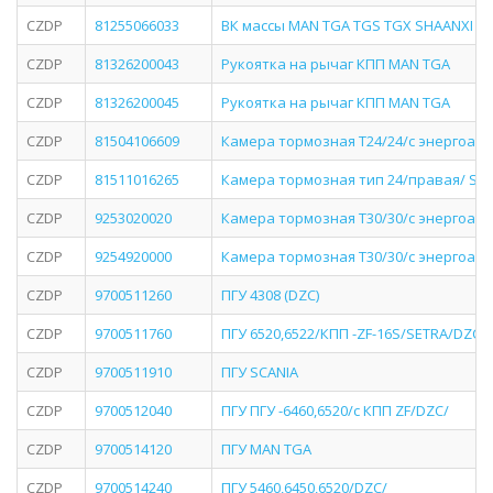
CZDP
81255066033
ВК массы MAN TGA TGS TGX SHAANXI
CZDP
81326200043
Рукоятка на рычаг КПП MAN TGA
CZDP
81326200045
Рукоятка на рычаг КПП MAN TGA
CZDP
81504106609
Камера тормозная Т24/24/с энергоакк
CZDP
81511016265
Камера тормозная тип 24/правая/ SH
CZDP
9253020020
Камера тормозная Т30/30/с энергоак
CZDP
9254920000
Камера тормозная Т30/30/с энергоакк
CZDP
9700511260
ПГУ 4308 (DZC)
CZDP
9700511760
ПГУ 6520,6522/КПП -ZF-16S/SETRA/DZC/
CZDP
9700511910
ПГУ SCANIA
CZDP
9700512040
ПГУ ПГУ -6460,6520/с КПП ZF/DZC/
CZDP
9700514120
ПГУ MAN TGA
CZDP
9700514240
ПГУ 5460,6450,6520/DZC/