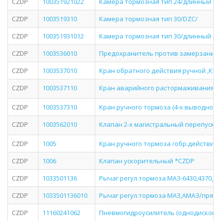
CZDP
100351921022
Камера тормозная тип 24/длинный ш
CZDP
1003519310
Камера тормозная тип 30/DZC/
CZDP
100351931012
Камера тормозная тип 30/длинный ш
CZDP
1003536010
Предохранитель против замерзания 
CZDP
1003537010
Кран обратного действия ручной ,КРАЗ
CZDP
1003537110
Кран аварийного растормаживания Л
CZDP
1003537310
Кран ручного тормоза (4-х выводной)
CZDP
1003562010
Клапан 2-х магистральный перепускн
CZDP
1005
Кран ручного тормоза /обр.действия/
CZDP
1006
Клапан ускорительный *CZDP
CZDP
1033501136
Рычаг регул.тормоза МАЗ-6430,4370,
CZDP
1033501136010
Рычаг регул.тормоза МАЗ,АМАЗ/прям
CZDP
11160241062
Пневмогидроусилитель (однодисково