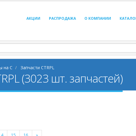
АКЦИИ
РАСПРОДАЖА
О КОМПАНИИ
КАТАЛО
ы на C
Запчасти CTRPL
RPL (3023 шт. запчастей)
14
15
16
»