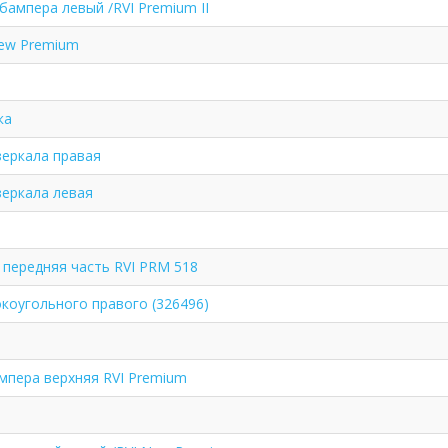
 бампера левый /RVI Premium II
New Premium
ка
еркала правая
еркала левая
 передняя часть RVI PRM 518
коугольного правого (326496)
мпера верхняя RVI Premium