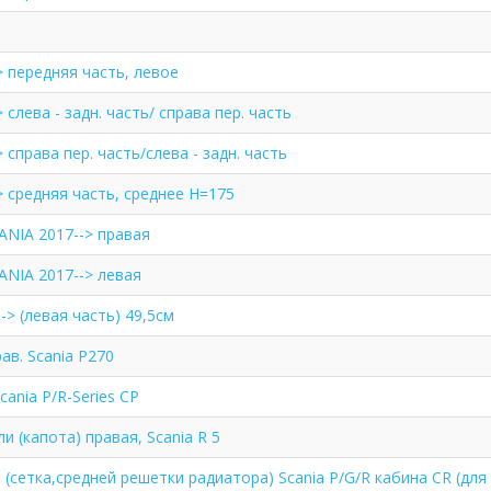
 передняя часть, левое
слева - задн. часть/ справа пер. часть
справа пер. часть/слева - задн. часть
 средняя часть, среднее H=175
ANIA 2017--> правая
ANIA 2017--> левая
-> (левая часть) 49,5см
в. Scania P270
ania P/R-Series CP
и (капота) правая, Scania R 5
(сетка,средней решетки радиатора) Scania P/G/R кабина CR (для