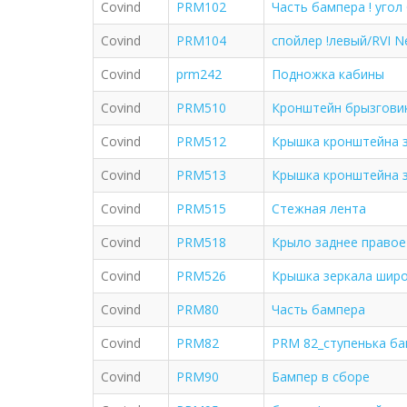
Covind
PRM102
Часть бампера ! угол
Covind
PRM104
спойлер !левый/RVI 
Covind
prm242
Подножка кабины
Covind
PRM510
Кронштейн брызгови
Covind
PRM512
Крышка кронштейна з
Covind
PRM513
Крышка кронштейна з
Covind
PRM515
Стежная лента
Covind
PRM518
Крыло заднее правое
Covind
PRM526
Крышка зеркала широ
Covind
PRM80
Часть бампера
Covind
PRM82
PRM 82_ступенька ба
Covind
PRM90
Бампер в сборе