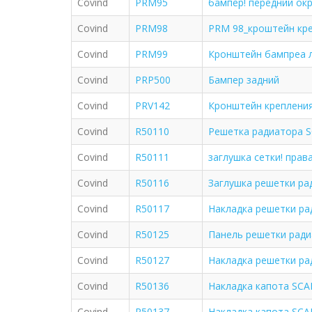
Covind
PRM95
бампер! передний ок
Covind
PRM98
PRM 98_кроштейн кре
Covind
PRM99
Кронштейн бампреа л
Covind
PRP500
Бампер задний
Covind
PRV142
Кронштейн креплени
Covind
R50110
Решетка радиатора SC
Covind
R50111
заглушка сетки! прав
Covind
R50116
Заглушка решетки рад
Covind
R50117
Накладка решетки ра
Covind
R50125
Панель решетки ради
Covind
R50127
Накладка решетки ра
Covind
R50136
Накладка капота SCAN
Covind
R50137
Накладка капота SCAN