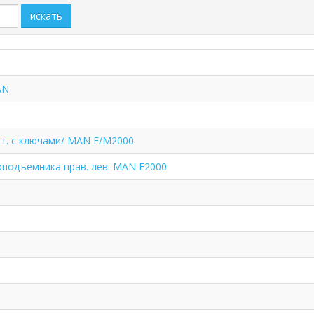
искать
AN
шт. с ключами/ MAN F/M2000
оподъемника прав. лев. MAN F2000