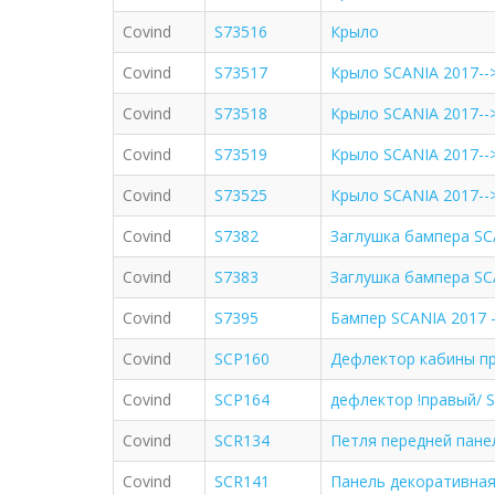
Covind
S73516
Крыло
Covind
S73517
Крыло SCANIA 2017-->
Covind
S73518
Крыло SCANIA 2017--> 
Covind
S73519
Крыло SCANIA 2017--> 
Covind
S73525
Крыло SCANIA 2017-->
Covind
S7382
Заглушка бампера SC
Covind
S7383
Заглушка бампера SC
Covind
S7395
Бампер SCANIA 2017 -
Covind
SCP160
Дефлектор кабины пра
Covind
SCP164
дефлектор !правый/ Sc
Covind
SCR134
Петля передней панел
Covind
SCR141
Панель декоративная 