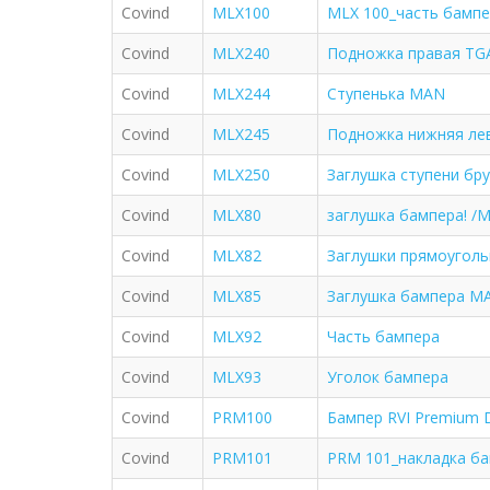
Covind
MLX100
MLX 100_часть бампе
Covind
MLX240
Подножка правая TG
Covind
MLX244
Ступенька MAN
Covind
MLX245
Подножка нижняя ле
Covind
MLX250
Заглушка ступени бр
Covind
MLX80
заглушка бампера! /
Covind
MLX82
Заглушки прямоуголь
Covind
MLX85
Заглушка бампера M
Covind
MLX92
Часть бампера
Covind
MLX93
Уголок бампера
Covind
PRM100
Бампер RVI Premium D
Covind
PRM101
PRM 101_накладка бам