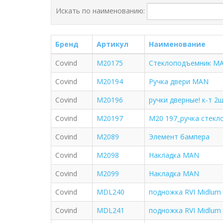
Искать по наименованию:
Бренд
Артикул
Наименование
Covind
M20175
Стеклоподъемник M
Covind
M20194
Ручка двери MAN
Covind
M20196
ручки дверные! к-т 2
Covind
M20197
M20 197_ручка стекл
Covind
M2089
Элемент бампера
Covind
M2098
Накладка MAN
Covind
M2099
Накладка MAN
Covind
MDL240
подножка RVI Midlum
Covind
MDL241
подножка RVI Midlum