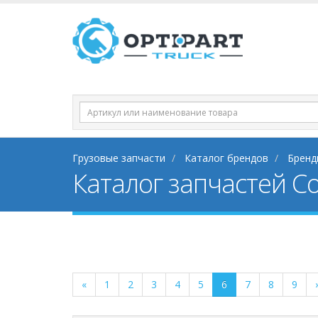
Грузовые запчасти
Каталог брендов
Бренд
Каталог запчастей Co
«
1
2
3
4
5
6
7
8
9