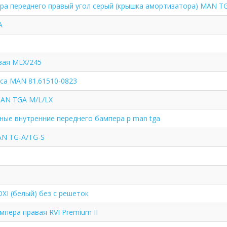
ра переднего правый угол серый (крышка амортизатора) MAN T
A
вая MLX/245
уса MAN 81.61510-0823
MAN TGA M/L/LX
ные внутренние переднего бампера p man tga
AN TG-A/TG-S
XI (белый) без с решеток
пера правая RVI Premium II