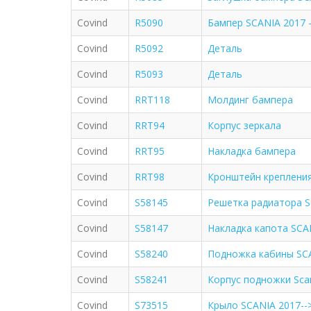
Covind
R5090
Бампер SCANIA 2017 --
Covind
R5092
Деталь
Covind
R5093
Деталь
Covind
RRT118
Молдинг бампера
Covind
RRT94
Корпус зеркала
Covind
RRT95
Накладка бампера
Covind
RRT98
Кронштейн креплени
Covind
S58145
Решетка радиатора SC
Covind
S58147
Накладка капота SCAN
Covind
S58240
Подножка кабины SCA
Covind
S58241
Корпус подножки Sca
Covind
S73515
Крыло SCANIA 2017-->