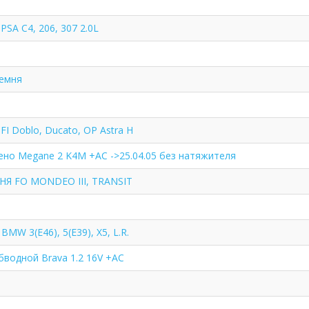
PSA C4, 206, 307 2.0L
ремня
FI Doblo, Ducato, OP Astra H
ено Megane 2 K4M +AC ->25.04.05 без натяжителя
Я FO MONDEO III, TRANSIT
BMW 3(E46), 5(E39), X5, L.R.
бводной Brava 1.2 16V +AC