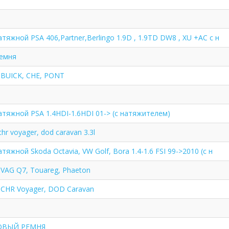
тяжной PSA 406,Partner,Berlingo 1.9D , 1.9TD DW8 , XU +AC с н
ремня
я BUICK, CHE, PONT
атяжной PSA 1.4HDI-1.6HDI 01-> (с натяжителем)
hr voyager, dod caravan 3.3l
яжной Skoda Octavia, VW Golf, Bora 1.4-1.6 FSI 99->2010 (с н
 VAG Q7, Touareg, Phaeton
 CHR Voyager, DOD Caravan
ОВЫЙ РЕМНЯ