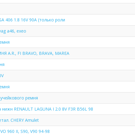
A 406 1.8 16V 90A (только роли
vag a46, exeo
ремня
Я A.R., FI BRAVO, BRAVA, MAREA
ня
0V
ремня
ручейкового ремня
 нижн RENAULT LAGUNA I 2.0 8V F3R B56L 98
етал. CHERY Amulet
VO 960 II, S90, V90 94-98