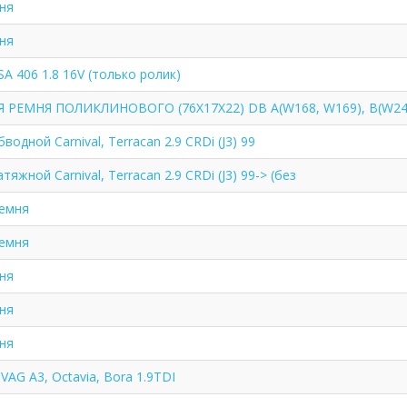
ня
ня
A 406 1.8 16V (только ролик)
 РЕМНЯ ПОЛИКЛИНОВОГО (76X17X22) DB A(W168, W169), B(W24
одной Carnival, Terracan 2.9 CRDi (J3) 99
яжной Carnival, Terracan 2.9 CRDi (J3) 99-> (без
ремня
ремня
ня
ня
ня
VAG A3, Octavia, Bora 1.9TDI