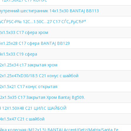
нутренний шестигранник 14x1.5x30 BANTAJ BB113
РµСЃРЅС‹Р№ 12С…1.50С…27 C17 СЃС„РµСЂР°
x1.5x33 C17 сфера хром
5x1.25x28 C17 сфера BANTAJ BB129
x1.5x33 С19 сфера
2x1.25x34 c17 закрытая хром
2x1.25x47xD30/18.5 C21 конус с шайбой
2x1.5x21 C17 конус открытая
2x1.5x35 C17 Закрытая Хром Bantaj Bg509.
 12Х1.50Х48 С21 ЦИЛ.С ШАЙБОЙ
4x1.5x47 С21 с шайбой
ка колесная (М12x1.5) BANTAJ Accent/Getz/Matrix/Santa Fe