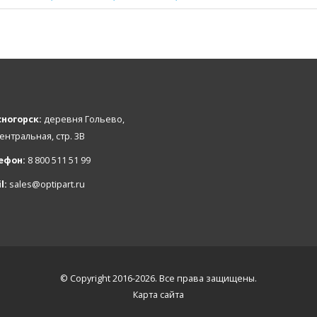
ногорск:
деревня Гольево,
Центральная, стр. 3В
ефон:
8 800 511 51 99
l:
sales@optipart.ru
© Copyright 2016-2026. Все права защищены.
Карта сайта