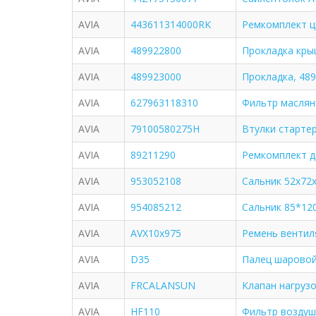
AVIA
443611314000RK
Ремкомплект ц
AVIA
489922800
Прокладка кры
AVIA
489923000
Прокладка, 489
AVIA
627963118310
Фильтр маслян
AVIA
79100580275H
Втулки старте
AVIA
89211290
Ремкомплект д
AVIA
953052108
Сальник 52х72х
AVIA
954085212
Сальник 85*12
AVIA
AVX10x975
Ремень вентиля
AVIA
D35
Палец шаровой
AVIA
FRCALANSUN
Клапан нагруз
AVIA
HF110
Фильтр воздуш