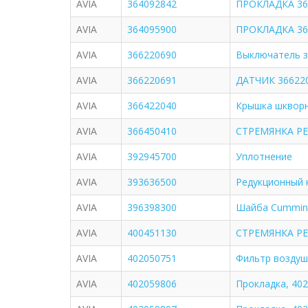
AVIA
364092842
ПРОКЛАДКА 36
AVIA
364095900
ПРОКЛАДКА 36
AVIA
366220690
Выключатель з
AVIA
366220691
ДАТЧИК 36622
AVIA
366422040
Крышка шкворн
AVIA
366450410
СТРЕМЯНКА РЕ
AVIA
392945700
Уплотнение
AVIA
393636500
Редукционный 
AVIA
396398300
Шайба Cummin
AVIA
400451130
СТРЕМЯНКА РЕ
AVIA
402050751
Фильтр воздуш
AVIA
402059806
Прокладка, 40