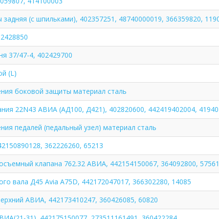
2059807, 414100003
 задняя (с шпильками), 402357251, 48740000019, 366359820, 119
02428850
я 37/47-4, 402429700
й (L)
ения боковой защиты материал сталь
ния 22N43 АВИА (АД100, Д421), 402820600, 442419402004, 4194
ния педалей (педальный узел) материал сталь
42150890128, 362226260, 65213
осъемный клапана 762.32 АВИА, 442154150067, 364092800, 5756
го вала Д45 Avia A75D, 442172047017, 366302280, 14085
верхний АВИА, 442173410247, 360426085, 60820
ВИА(21-31), 442175150077, 273511161491, 360422284