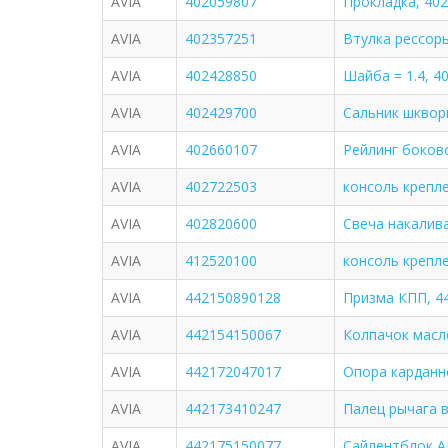
AVIA
402059807
Прокладка, 40
AVIA
402357251
Втулка рессоры
AVIA
402428850
Шайба = 1.4, 4
AVIA
402429700
Сальник шкворн
AVIA
402660107
Рейлинг боково
AVIA
402722503
консоль крепл
AVIA
402820600
Свеча накалива
AVIA
412520100
консоль крепле
AVIA
442150890128
Призма КПП, 4
AVIA
442154150067
Колпачок масл
AVIA
442172047017
Опора карданно
AVIA
442173410247
Палец рычага 
AVIA
442175150077
Сайлентблок А