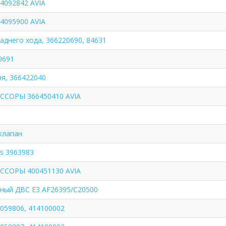
4092842 AVIA
4095900 AVIA
аднего хода, 366220690, 84631
0691
я, 366422040
ССОРЫ 366450410 AVIA
клапан
s 3963983
ССОРЫ 400451130 AVIA
ный ДВС E3 AF26395/С20500
2059806, 414100002