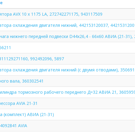
е
тора AVX 10 x 1175 LA, 272742271175, 943117509
атора охлаждения двигателя нижний, 442153120037, 44215312001
ага нижнего передней подвески D44х26,4 - 66х60 АВИА (21-31),
66211
311129271160, 992492096, 5897
атора охлаждения двигателя нижний (с двумя отводами), 35069
ного вала, 360302541
илиндра тормозного рабочего переднего Д=32 АВИА 21, 360595
ессора AVIA 21-31
 (комплект) АВИА (21-31)
4092841 AVIA