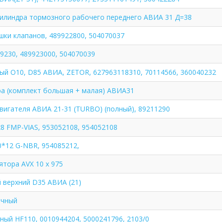
илиндра тормозного рабочего переднего АВИА 31 Д=38
шки клапанов, 489922800, 504070037
9230, 489923000, 504070039
ый O10, D85 АВИА, ZETOR, 627963118310, 70114566, 360040232
ра (комплект большая + малая) АВИА31
вигателя АВИА 21-31 (TURBO) (полный), 89211290
8 FMP-VIAS, 953052108, 954052108
0*12 G-NBR, 954085212,
тора AVX 10 x 975
 верхний D35 АВИА (21)
очный
ный HF110, 0010944204, 5000241796, 2103/0