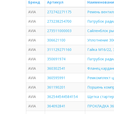
Бренд
Артикул
Наименовани
AVIA
272742271175
Ремень вентиля
AVIA
273238254700
Патрубок ради
AVIA
273511000003
Сайленблок рыч
AVIA
306621100
Уплотнение 30
AVIA
311129271160
Гайка М16/22, 
AVIA
350691974
Патрубок ради
AVIA
360302541
Фланец кардан
AVIA
360595991
Ремкомплект ц
AVIA
361190201
Поршень компр
AVIA
362544544584154
Щетка стартера
AVIA
364092841
ПРОКЛАДКА 36