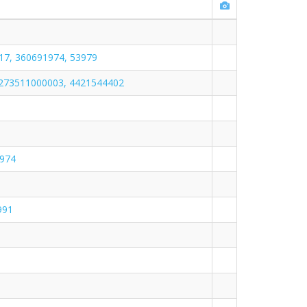
7, 360691974, 53979
 273511000003, 4421544402
1974
991