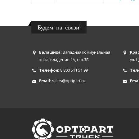
Будем на связи!
Балашиха:
Западная коммунальная
Крас
зона, владение 1А, стр.3Б
ул. 
Телефон:
8 800 511 51 99
Тел
Email:
sales@optipart.ru
Emai