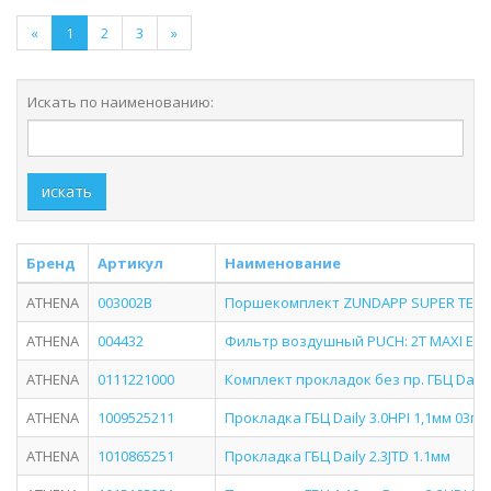
«
1
2
3
»
Искать по наименованию:
искать
Бренд
Артикул
Наименование
ATHENA
003002B
Поршекомплект ZUNDAPP SUPER TERM 5
ATHENA
004432
Фильтр воздушный PUCH: 2T MAXI E2
ATHENA
0111221000
Комплект прокладок без пр. ГБЦ Daily 
ATHENA
1009525211
Прокладка ГБЦ Daily 3.0HPI 1,1мм 03г.-
ATHENA
1010865251
Прокладка ГБЦ Daily 2.3JTD 1.1мм