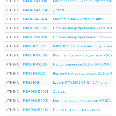
ATHENA
P400485400118
Комплект сальников двигателя YAMAHA
ATHENA
P400485400254
Деталь
ATHENA
P400485420404
Маслосъемный колпачок (шт)
ATHENA
P400485850056
Полный набор прокладок YAMAHA TT 25
ATHENA
P400485900198
Полный набор прокладок с сальникам
ATHENA
P400510250001
P400510250001 Комплект подшипнико
ATHENA
P400510400045
Комплект сальников двигателя SUZUKI
ATHENA
P400510400095
Набор сальников SUZUKI RM-Z450 08-09
ATHENA
P400510600061
Верхний набор прокладок SUZUKI RMZ4
ATHENA
P40321043
Шатун KTM 250 SX-F 13-15 Athena
ATHENA
P40FORK455004
Деталь
ATHENA
P40FORK455005
Комплект сальников вилки HONDA: CB 
ATHENA
P40FORK455013
Передняя подвеска сальник