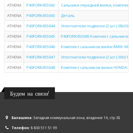
ATHENA
P40FORK455042
Сальники передней вилки, комплект
ATHENA
P40FORK455043
Деталь
ATHENA
P40FORK455044
Уплотнители подвески (2 шт.) 38x50x1
ATHENA
P40FORK455045
P40FORK455045 Комплект сальников ви
ATHENA
P40FORK455046
Комплект сальников вилки BMW: MODE
ATHENA
P40FORK455047
Уплотнители подвески (2 шт.) 39x51x8
ATHENA
P40FORK455048
Комплект сальников вилки HONDA: ATC
Будем на связи!
Балашиха:
Западная коммунальная зона, владение 1А, стр.3Б
Телефон:
8 800 511 51 99