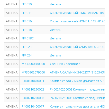
ATHENA
FFP010
Деталь
ATHENA
FFP011
Фильтр масляный BIMOTA: MANTRA 900
ATHENA
FFP016
Фильтр масляный HONDA: 115 HP 2000
ATHENA
FFP018
Деталь
ATHENA
FFP018C
Деталь
ATHENA
FFP023
Фильтр масляный YAMAHA: FX CRUISER
ATHENA
FFP024
Деталь
ATHENA
M730900280000
Сальник коленвала
ATHENA
M730902679000
ATHENA САЛЬНИК 34X52X7 (91203-KFF-9
ATHENA
P400130450001
Комплект сальников двигателя APRILI
ATHENA
P400210250002
P400210250002 Комплект подшипнико
ATHENA
P400210250008
P400210250008 Комплект подшипнико
ATHENA
P400210400017
Комплект сальников двигателя HONDA: