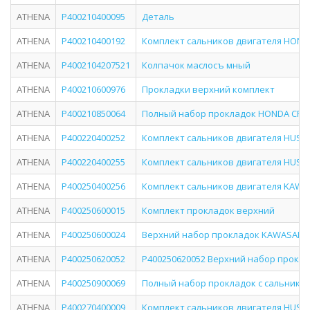
ATHENA
P400210400095
Деталь
ATHENA
P400210400192
Комплект сальников двигателя HONDA
ATHENA
P4002104207521
Колпачок маслосъ мный
ATHENA
P400210600976
Прокладки верхний комплект
ATHENA
P400210850064
Полный набор прокладок HONDA CRF45
ATHENA
P400220400252
Комплект сальников двигателя HUSQV
ATHENA
P400220400255
Комплект сальников двигателя HUSQV
ATHENA
P400250400256
Комплект сальников двигателя KAWASA
ATHENA
P400250600015
Комплект прокладок верхний
ATHENA
P400250600024
Верхний набор прокладок KAWASAKI K
ATHENA
P400250620052
P400250620052 Верхний набор проклад
ATHENA
P400250900069
Полный набор прокладок с сальника
ATHENA
P400270400009
Комплект сальников двигателя HUSABE