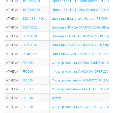
ATHENA
1015195251
Прокладка ГБЦ 1,10мм Boxer 2.2HDI 06г
ATHENA
1015195253
Прокладка ГБЦ 1,2мм Boxer 2.2HDI 06г.-
ATHENA
2S2113111100
Цилиндр Двигателя Ямаха YFZ450R 9
ATHENA
EC210002
Цилиндр HONDA CRF450R 02-08 Athena
ATHENA
EC250024
Цилиндр KAWASAKI KX250F 17-19 с пр
ATHENA
EC250026
Цилиндр KAWASAKI KX250F 2020 с про
ATHENA
EC485067
Цилиндр YAMAHA YZ450F 18-19 с прок
ATHENA
FFC005
Фильтр масляный KTM: DUKE 690 2008-
ATHENA
FFC006
Фильтр масляный HONDA: CRE F 250 X 
ATHENA
FFC015
Фильтр масляный (HF140/COF040) Ath
ATHENA
FFC017
Фильтр масляный KAWASAKI: KX 250 F 
ATHENA
FFC018
Деталь
ATHENA
FFC020
Фильтр масляный KAWASAKI: KZ 1000 A