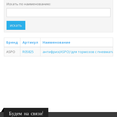
Искать по наименованию:
искать
Бренд
Артикул
Наименование
ASPO
R05825
антифриз(ASPO) !для тормозов с пневмати
Будем на связи!