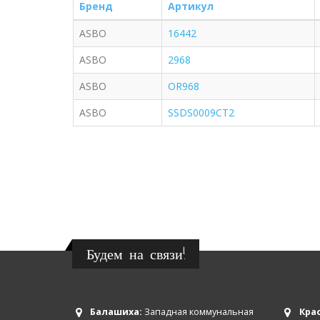
Бренд
Артикул
ASBO
16442
ASBO
2968
ASBO
OR968
ASBO
SSDS0009CT2
Будем на связи!
Балашиха:
Западная коммунальная
Крас