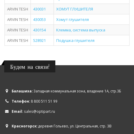
ARVIN TESH
430031
ХОМУТ ГЛУШИТЕЛЯ
ARVIN TESH
430053
Хомут глушителя
ARVIN TESH
430154
Клемма, система выпуска
ARVIN TESH
528921
Подушка глушителя
Будем на связи!
Балашиха:
Западная коммунальная зона, владение 1А, стр.3Б
Телефон:
8 800 511 51 99
Email:
sales@optipart.ru
Красногорск:
деревня Гольево, ул. Центральная, стр. 3В