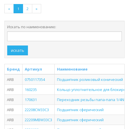
«
1
2
»
Искать по наименованию:
искать
Бренд
Артикул
Наименование
ARB
0750117354
Подшипник роликовый конический
ARB
160235
Кольцо уплотнительное для блокирово
ARB
170631
Переходник резьбы папа-папа 1/4NPT(M)
ARB
22208CW33C3
Подшипник сферический
ARB
22209MBW33C3
Подшипник сферический