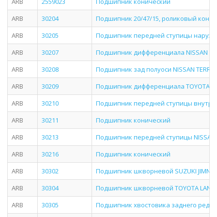
ARB
2559023
Подшипник конический
ARB
30204
Подшипник 20/47/15, роликовый конич
ARB
30205
Подшипник передней ступицы наружн
ARB
30207
Подшипник дифференциала NISSAN DU
ARB
30208
Подшипник зад полуоси NISSAN TERRA
ARB
30209
Подшипник дифференциала TOYOTA / M
ARB
30210
Подшипник передней ступицы внутрен
ARB
30211
Подшипник конический
ARB
30213
Подшипник передней ступицы NISSAN,
ARB
30216
Подшипник конический
ARB
30302
Подшипник шкворневой SUZUKI JIMNY
ARB
30304
Подшипник шкворневой TOYOTA LAND CR
ARB
30305
Подшипник хвостовика заднего редук