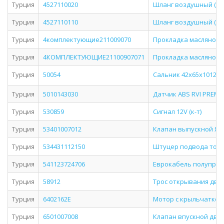
Турция
4527110020
Шланг воздушный (жел
Турция
4527110110
Шланг воздушный (кра
Турция
4комплектующие211009070
Прокладка масляного к
Турция
4КОМПЛЕКТУЮЩИЕ21100907071
Прокладка масляного к
Турция
50054
Сальник 42х65х1012
Турция
5010143030
Датчик ABS RVI PREMI
Турция
530859
Сигнал 12V (к-т)
Турция
53401007012
Клапан выпускной ЯМ
Турция
534431112150
Штуцер подвода топли
Турция
541123724706
Еврокабель полуприце
Турция
58912
Трос открывания двер
Турция
6402162E
Мотор с крыльчаткой 2
Турция
6501007008
Клапан впускной дв.ЯМ