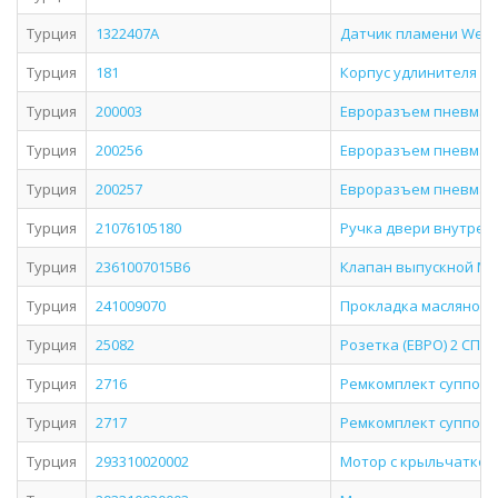
Турция
1322407A
Датчик пламени Weba
Турция
181
Корпус удлинителя 6-г
Турция
200003
Евроразъем пневматич
Турция
200256
Евроразъем пневматич
Турция
200257
Евроразъем пневматич
Турция
21076105180
Ручка двери внутренн
Турция
2361007015В6
Клапан выпускной МА
Турция
241009070
Прокладка масляного к
Турция
25082
Розетка (ЕВРО) 2 СП с
Турция
2716
Ремкомплект суппорта
Турция
2717
Ремкомплект суппорта
Турция
293310020002
Мотор с крыльчаткой 