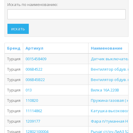
Искать по наименованию:
искать
Бренд
Артикул
Наименование
Турция
0015458409
Датчик выключатель 
Турция
006B4522
Вентилятор обдув. вет
Турция
006B45B22
Вентилятор обдув. вет
Турция
013
Вилка 16А 220В
Турция
110820
Пружина газовая ( на
Турция
11114862
Катушка высоковольтн
Турция
1209177
Фара п/туманная Некс
Турция
12802100004
Рычаг ст/оч ЛиАЗ 525