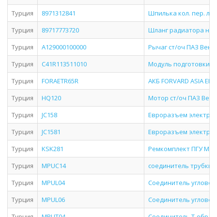
Турция
8971312841
Шпилька кол. пер. лев
Турция
89717773720
Шланг радиатора ниж
Турция
A129000100000
Рычаг ст/оч ПАЗ Вект
Турция
C41R113511010
Модуль подготовки во
Турция
FORAETR65R
АКБ FORVARD ASIA EFB T
Турция
HQ120
Мотор ст/оч ПАЗ Вект
Турция
JC158
Евроразъем электриче
Турция
JC1581
Евроразъем электриче
Турция
KSK281
Ремкомплект ПГУ МА
Турция
MPUC14
соединитель трубки 
Турция
MPUL04
Соединитель угловой
Турция
MPUL06
Соединитель угловой
Турция
MPUT04
Соединитель Т-образ