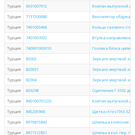
Турция
6501007012
Клапан выпускной дв.Я
Турция
7137200080
Вентилятор обдува ве
Турция
7401003466
Кольцо газового стык
Турция
7401007032
Втулка направляюща
Турция
740901003010
Головка блока цилиндр
Турция
82002
Зеркало мертвой зоны
Турция
820031
Зеркало мертвой зоны
Турция
82004
Зеркало мертвой зоны
Турция
826298
Сцепление Г-3302 дв.
Турция
840100701220
Клапан выпускной дв.
Турция
845205900
Щетка ст/оч ПАЗ-320
Турция
8970815842
Шпилька колесная зад
Турция
8971312831
Шпилька кол. пер. пр