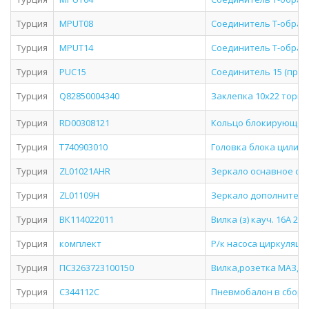
Турция
MPUT08
Соединитель Т-образ
Турция
MPUT14
Соединитель Т-образ
Турция
PUC15
Соединитель 15 (прям
Турция
Q82850004340
Заклепка 10х22 тормо
Турция
RD00308121
Кольцо блокирующее с
Турция
T740903010
Головка блока цилинд
Турция
ZL01021AHR
Зеркало оснавное с п
Турция
ZL01109H
Зеркало дополнител
Турция
ВК114022011
Вилка (з) кауч. 16А 22
Турция
комплект
Р/к насоса циркуляци
Турция
ПС3263723100150
Вилка,розетка МАЗ,,УР
Турция
С344112C
Пневмобалон в сборе 